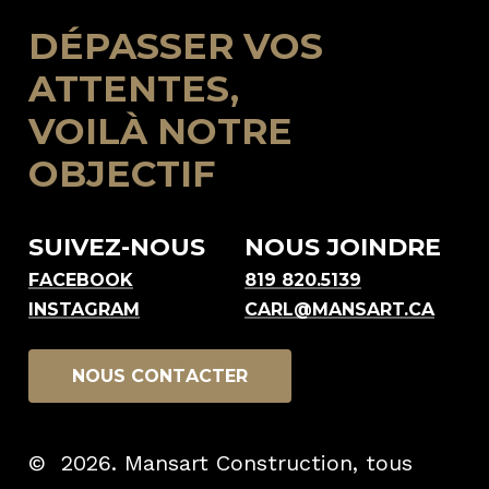
DÉPASSER
VOS
ATTENTES,
VOILÀ
NOTRE
OBJECTIF
SUIVEZ-NOUS
NOUS JOINDRE
FACEBOOK
819 820.5139
INSTAGRAM
CARL@MANSART.CA
N
O
U
S
C
O
N
T
A
C
T
E
R
©
2026
. Mansart Construction, tous